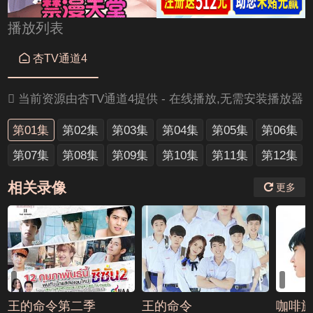
播放列表

杏TV通道4

当前资源由杏TV通道4提供 - 在线播放,无需安装播放器
第01集
第02集
第03集
第04集
第05集
第06集
第07集
第08集
第09集
第10集
第11集
第12集
相关录像
更多
王的命令第二季
王的命令
咖啡