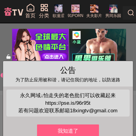
首页
分类
欲漫涩
91PORN
夫夫影片
男同乐园
公告
为了防止应用被和谐，请记住我们的地址，以防迷路
永久网域↓怕走失的老色批们可以收藏起来
https://pse.is/96r95t
BL腐剧電影
+查看全部
若有问题欢迎联系邮箱18xingtv@gmail.com
暮海情深
我知道了
当前位置：
首页
>
BL腐剧電影
> 暮海情深
略过广告