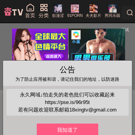
首页
分类
欲漫涩
91PORN
夫夫影片
男同乐园
公告
为了防止应用被和谐，请记住我们的地址，以防迷路
永久网域↓怕走失的老色批们可以收藏起来
https://pse.is/96r95t
男男鈣片
+查看全部
若有问题欢迎联系邮箱18xingtv@gmail.com
花臂老师/花臂夫夫 20250719 十周年 Vl
我知道了
og - 第 4 天end
略过广告