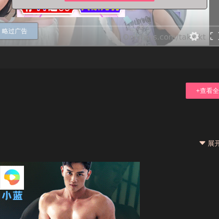
略过广告
+查看
展