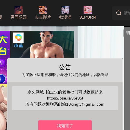
漫
男同乐园
夫夫影片
欲漫涩
91PORN
公告
为了防止应用被和谐，请记住我们的地址，以防迷路
永久网域↓怕走失的老色批们可以收藏起来
https://pse.is/96r95t
若有问题欢迎联系邮箱18xingtv@gmail.com
我知道了