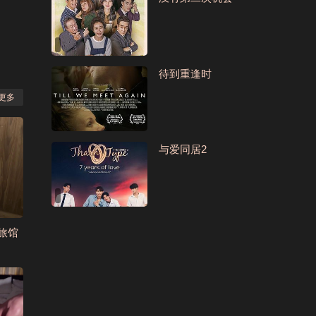
待到重逢时
更多
与爱同居2
旅馆