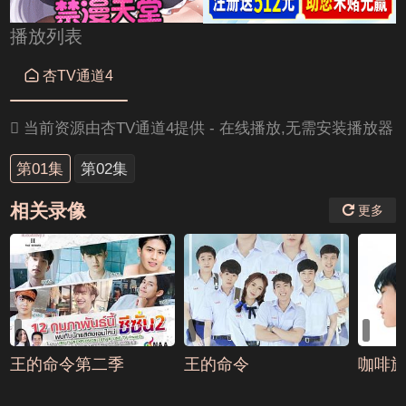
播放列表

杏TV通道4

当前资源由杏TV通道4提供 - 在线播放,无需安装播放器
第01集
第02集
相关录像
更多
王的命令第二季
王的命令
咖啡