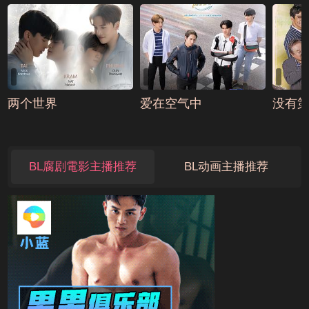
两个世界
爱在空气中
没有
BL腐剧電影主播推荐
BL动画主播推荐