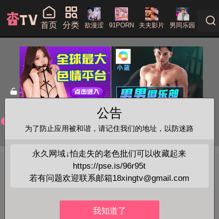
首页
分类
欲漫涩
91PORN
夫夫影片
男同乐园
公告
为了防止应用被和谐，请记住我们的地址，以防迷路
永久网域↓怕走失的老色批们可以收藏起来
https://pse.is/96r95t
BL腐剧電影
+查看全部
若有问题欢迎联系邮箱18xingtv@gmail.com
咖啡旋律特别篇
我知道了
当前位置：
首页
>
BL腐剧電影
> 咖啡旋律特别篇
略过广告